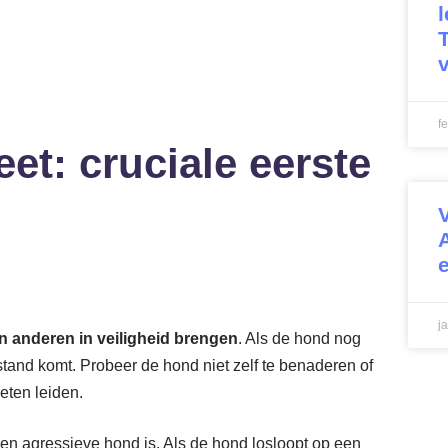
T
f
et: cruciale eerste
j
en anderen in veiligheid brengen
. Als de hond nog
afstand komt. Probeer de hond niet zelf te benaderen of
eten leiden.
en agressieve hond is. Als de hond losloopt op een