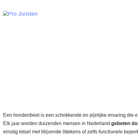
Juristen
Ov
Alles over de medi
aansprakelij
Pro Juristen
»
Letselschade
»
Alles over d
Een hondenbeet is een schokkende en pijnlijke ervaring die 
Elk jaar worden duizenden mensen in Nederland
gebeten do
ernstig letsel met blijvende littekens of zelfs functionele bep