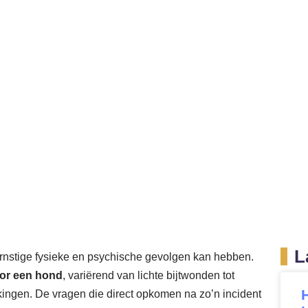
er Pro Juristen
Arbeidsrecht
Letselschade
sche zorg, schadeve
kheid bij een honden
e medische zorg, schadevergoeding en aansprakelijkhei
februari 16, 2026
3:44 pm
L
ernstige fysieke en psychische gevolgen kan hebben.
or een hond
, variërend van lichte bijtwonden tot
erkingen. De vragen die direct opkomen na zo’n incident