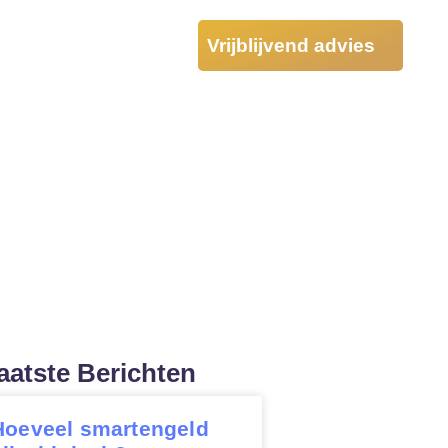
Vrijblijvend advies
Tarieven
rgoeding en
beet.
d bij een hondenbeet.
aatste Berichten
Hoeveel smartengeld