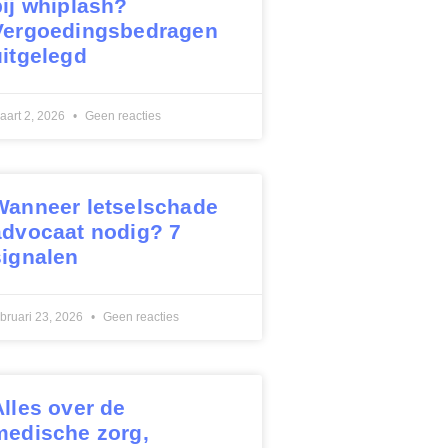
bij whiplash?
Vergoedingsbedragen
uitgelegd
aart 2, 2026
Geen reacties
Wanneer letselschade
advocaat nodig? 7
signalen
ebruari 23, 2026
Geen reacties
Alles over de
medische zorg,