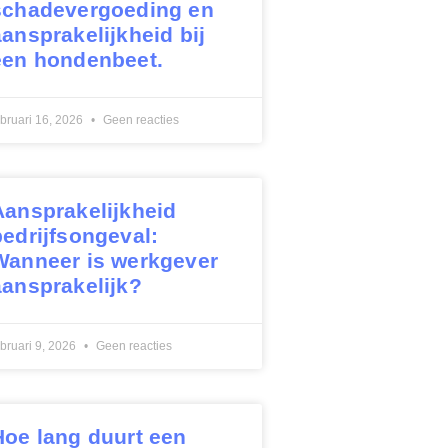
schadevergoeding en
aansprakelijkheid bij
een hondenbeet.
ebruari 16, 2026
Geen reacties
Aansprakelijkheid
bedrijfsongeval:
Wanneer is werkgever
aansprakelijk?
ebruari 9, 2026
Geen reacties
Hoe lang duurt een