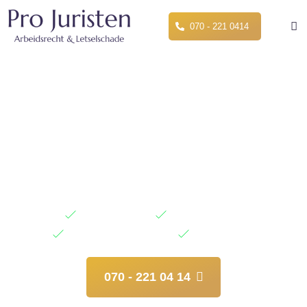
070 - 221 0414
Arbeidsrecht Juristen voor
Betrouwbaar Advies en
Bijstand
Heeft u te maken met een conflict op het werk, ontslag of een
andere arbeidsrechtelijke kwestie? Onze ervaren juristen in
arbeidsrecht
staan klaar om uw rechten te verdedigen en
deskundig juridisch advies te geven.
Betrokkenheid
Transparantie
Leveren van kwaliteit
Daadkracht
070 - 221 04 14