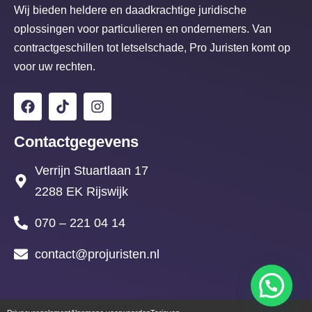
gezonde werkplek
werkomstandigheden
Wij bieden heldere en daadkrachtige juridische
oplossingen voor particulieren en ondernemers. Van
Recht op minimaal
Verplichting om
contractgeschillen tot letselschade, Pro Juristen komt op
Salaris
loon en tijdige
afspraken na te
voor uw rechten.
uitbetaling
komen
Verplichting om
Recht op eerlijke
Ontslag
ontslaggrond te
ontslagprocedures
Contactgegevens
onderbouwen
Verrijn Stuartlaan 17
Recht op
Verplichting om
2288 EK Rijswijk
Verlof
vakantiedagen en
verloop en rechten te
ziekteverlof
respecteren
070 – 221 04 14
Werkgevers en werknemers kunnen gezamenlijk profiteren
contact@projuristen.nl
van juridische ondersteuning bij het navigeren door de
complexiteit van arbeidsrechtkwesties. Dit leidt niet alleen
tot snellere en effectievere oplossingen, maar ook tot een