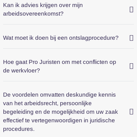
Kan ik advies krijgen over mijn
adviezen, zodat u goed voorbereid bent op eventuele
arbeidsovereenkomst?
geschillen of vragen die op uw pad komen.
Krijg Professionele Hulp bij
Wat moet ik doen bij een ontslagprocedure?
Arbeidsrechtkwesties met
Pro Juristen
Hoe gaat Pro Juristen om met conflicten op
Wanneer er zich situaties voordoen die
de werkvloer?
arbeidsrechtkwesties met zich meebrengen, is het cruciaal
om professionele hulp in te schakelen. Dit is niet alleen
belangrijk om uw rechten te beschermen, maar ook om een
De voordelen omvatten deskundige kennis
oplossing te vinden die sfeer en productiviteit op de
van het arbeidsrecht, persoonlijke
werkvloer waarborgt. Het arbeidsrecht is een complex
begeleiding en de mogelijkheid om uw zaak
juridisch gebied en kan voor zowel werknemers als
effectief te vertegenwoordigen in juridische
werkgevers verwarrend en uitdagend zijn. Daarom is het
procedures.
aan te raden om samen te werken met experts zoals
Pro