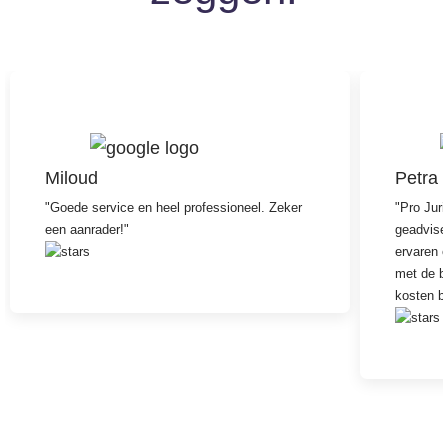
Miloud
Petra
"Goede service en heel professioneel. Zeker
"Pro Jur
een aanrader!"
geadvisee
ervaren 
met de b
kosten b