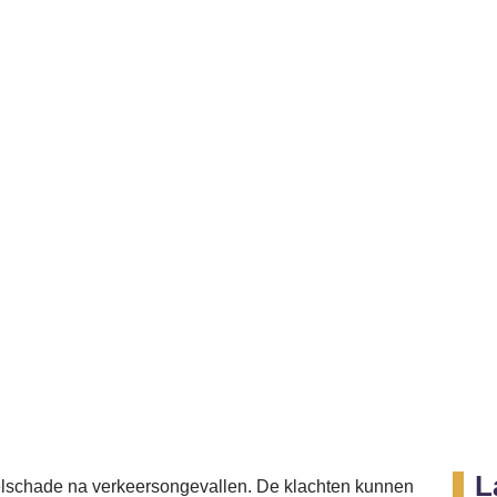
2:07 pm
L
lschade na verkeersongevallen. De klachten kunnen