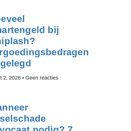
eveel
artengeld bij
iplash?
rgoedingsbedragen
tgelegd
t 2, 2026
Geen reacties
nneer
tselschade
vocaat nodig? 7