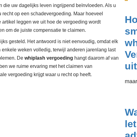
en die uw dagelijks leven ingrijpend beïnvloeden. Als u
 u recht op een schadevergoeding. Maar hoeveel
Ho
e artikel leggen we uit hoe de vergoeding wordt
sm
en om de juiste compensatie te claimen.
wh
jks gesteld. Het antwoord is niet eenvoudig, omdat elk
nkele weken volledig, terwijl anderen jarenlang last
Ve
oblemen. De
whiplash vergoeding
hangt daarom af van
ui
en we ruime ervaring met het claimen van
e vergoeding krijgt waar u recht op heeft.
maar
Wa
le
ad