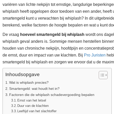
variëren van lichte nekpijn tot ernstige, langdurige beperking
whiplash heeft opgelopen door toedoen van een ander, heeft
smartengeld kunt u verwachten bij whiplash? In dit uitgebreid
berekend, welke factoren de hoogte bepalen en wat u kunt do
De vraag
hoeveel smartengeld bij whiplash
wordt ons dageli
whiplash geval anders is. Sommige mensen herstellen binnen e
houden van chronische nekpijn, hoofdpijn en concentratiepr
de ernst, duur en impact van uw klachten. Bij
Pro Juristen
hebb
smartengeld bij whiplash en zorgen we ervoor dat u de maximal
Inhoudsopgave
Wat is whiplash precies?
Smartengeld: wat houdt het in?
Factoren die de whiplash schadevergoeding bepalen
Ernst van het letsel
Duur van de klachten
Leeftijd van het slachtoffer