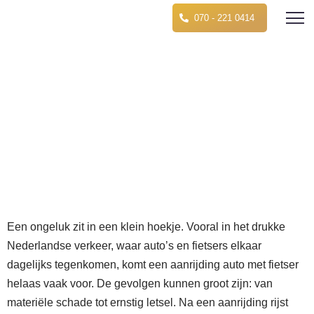
070 - 221 0414
Aanrijding auto met fietser.
Alles wat u moet weten
Pro Juristen
»
Letselschade
»
Aanrijding auto met
fietser. Alles wat u moet weten
december 22, 2025
8:51 pm
Een ongeluk zit in een klein hoekje. Vooral in het drukke
Nederlandse verkeer, waar auto’s en fietsers elkaar
dagelijks tegenkomen, komt een aanrijding auto met fietser
helaas vaak voor. De gevolgen kunnen groot zijn: van
materiële schade tot ernstig letsel. Na een aanrijding rijst