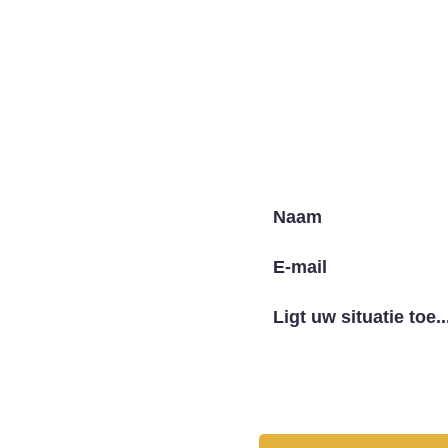
er Pro Juristen
Arbeidsrecht
Letselschade
w leven en carrière. Wij zijn
 rechten te herwinnen na een
 en bieden maatwerkadvies, zodat
een positieve uitkomst kunt
cumenten en het indienen van
juridische zaken, en het is
gen ervoor dat u alle informatie en
ngen te nemen en uw zaak