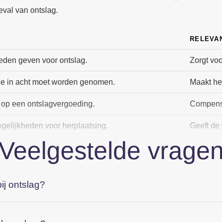
eval van ontslag.
RELEVA
eden geven voor ontslag.
Zorgt vo
 die in acht moet worden genomen.
Maakt het
op een ontslagvergoeding.
Compense
gelijkheden voor herplaatsing.
Geeft de
Veelgestelde vrage
 tegen hun ontslag. Indien zij worden ontslagen zonder geldig
dat hun
rechten
worden gerespecteerd en dat zij mogelijk rech
elijk geschil.
ij ontslag?
rknemers: