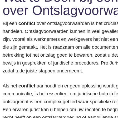
over Ontslagvoorw
Bij een
conflict
over ontslagvoorwaarden is het cruciaa
handelen. Ontslagvoorwaarden kunnen in veel gevalle
zijn, vooral als werknemers en werkgevers het niet een
die zijn gemaakt. Het is raadzaam om alle documente
betrekking tot het ontslag goed te bewaren, zodat u de
bewijs in gesprekken of juridische procedures. Pro Juris
zodat u de juiste stappen onderneemt.
Als het
conflict
aanhoudt en er geen oplossing wordt g
communicatie, is het essentieel om juridische hulp in t
ontslagrecht is een complex gebied waar specifieke re
Een ervaren jurist kan u helpen om uw rechten te begr
recht heeft op een ontslagvergoeding of aanvullende 