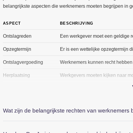
belangrijkste aspecten die werknemers moeten begrijpen in g
ASPECT
BESCHRIJVING
Ontslagreden
Een werkgever moet een geldige r
Opzegtermijn
Er is een wettelijke opzegtermijn
Ontslagvergoeding
Werknemers kunnen recht hebben 
Herplaatsing
Werkgevers moeten kijken naar mo
Bovendien hebben werknemers het recht om in beroep te gaan
een procedure starten bij de kantonrechter. Dit zorgt ervoor 
bijstand in te schakelen om de kansen te vergroten bij een derg
Wat zijn de belangrijkste rechten van werknemers b
Essentiële rechten voor we