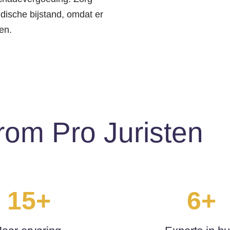
idische bijstand, omdat er
en.
om Pro Juristen
15+
6+