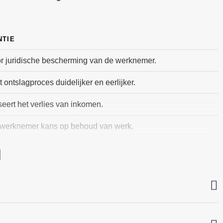
NTIE
or juridische bescherming van de werknemer.
 ontslagproces duidelijker en eerlijker.
ert het verlies van inkomen.
 werknemer kans op behoud van werk.
n
e reden of zonder de juiste procedure te volgen, kunnen zij
t hebben op schadevergoeding. Het is raadzaam om juridische