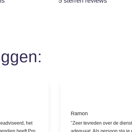
is
5 sterren reviews
eggen:
Ramon
geadviseerd, het
"Zeer tevreden over de diens
ovendien heeft Pro
adequaat. Als persoon sta je 