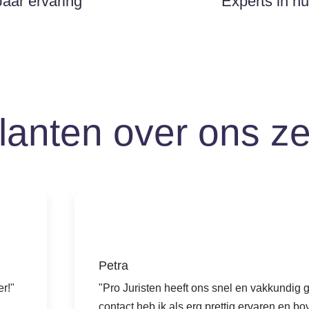
Jaar ervaring
Experts in hu
lanten over ons z
Petra
r!"
"Pro Juristen heeft ons snel en vakkundig 
contact heb ik als erg prettig ervaren en b