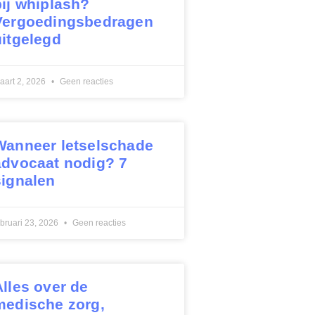
bij whiplash?
Vergoedingsbedragen
uitgelegd
aart 2, 2026
Geen reacties
Wanneer letselschade
advocaat nodig? 7
signalen
ebruari 23, 2026
Geen reacties
Alles over de
medische zorg,