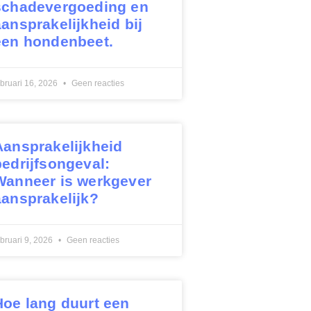
schadevergoeding en
aansprakelijkheid bij
een hondenbeet.
ebruari 16, 2026
Geen reacties
Aansprakelijkheid
bedrijfsongeval:
Wanneer is werkgever
aansprakelijk?
ebruari 9, 2026
Geen reacties
Hoe lang duurt een