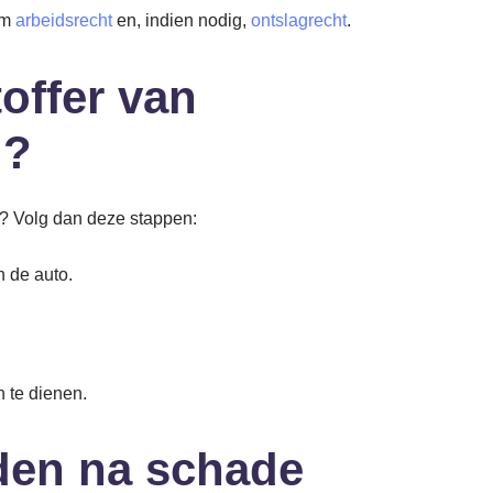
om
arbeidsrecht
en, indien nodig,
ontslagrecht
.
offer van
l?
g? Volg dan deze stappen:
 de auto.
 te dienen.
den na schade