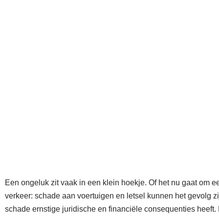
Juristen
Ov
Doorrijden na s
aansprakel
Pro Juristen
»
Letselschade
»
Doorri
Een ongeluk zit vaak in een klein hoekje. Of het nu gaat om ee
verkeer: schade aan voertuigen en letsel kunnen het gevolg zi
schade ernstige juridische en financiële consequenties heeft. 