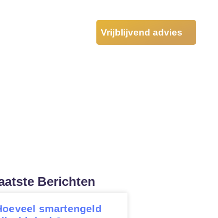
Vrijblijvend advies
Tarieven
evolgen,
ten
en en uw rechten
aatste Berichten
Hoeveel smartengeld