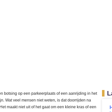
er Pro Juristen
Arbeidsrecht
Letselschade
chade. Wat zijn de g
ijkheden en uw rech
jden na schade. Wat zijn de gevolgen, aansprakelijkhed
november 24, 2025
8:54 pm
L
n botsing op een parkeerplaats of een aanrijding in het
jn. Wat veel mensen niet weten, is dat doorrijden na
Het maakt niet uit of het gaat om een kleine kras of een