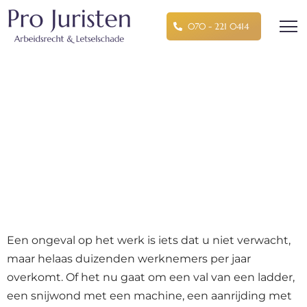
070 - 221 0414
Arbeidsongeval: Wat te
doen en waar heeft u
recht op?
Pro Juristen
»
Algemeen
»
Arbeidsongeval: Wat
te doen en waar heeft u recht op?
januari 12, 2026
2:07 pm
Een ongeval op het werk is iets dat u niet verwacht,
maar helaas duizenden werknemers per jaar
overkomt. Of het nu gaat om een val van een ladder,
een snijwond met een machine, een aanrijding met