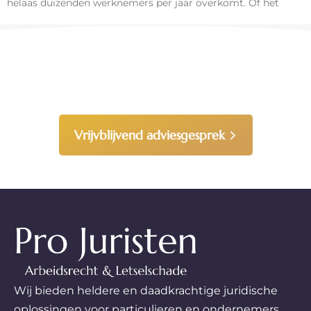
helaas duizenden werknemers per jaar overkomt. Of het
Heeft u vragen, neem gerust
contact met ons op!
Vrijvblijvend adviesgesprek
Wij bieden heldere en daadkrachtige juridische
oplossingen voor particulieren en ondernemers.