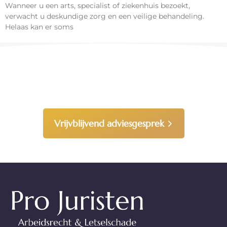
Wanneer u een arts, specialist of ziekenhuis bezoekt,
verwacht u deskundige zorg en een veilige behandeling.
Helaas kan er soms
Heeft u vragen, neem gerust
contact met ons op!
Vrijvblijvend adviesgesprek